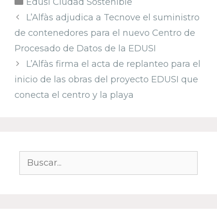
Categorías
Edusi Ciudad Sostenible
Navegación
L’Alfàs adjudica a Tecnove el suministro
de
de contenedores para el nuevo Centro de
entradas
Procesado de Datos de la EDUSI
L’Alfàs firma el acta de replanteo para el
inicio de las obras del proyecto EDUSI que
conecta el centro y la playa
Buscar: